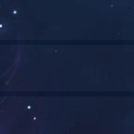
动（中国）
超声波液位计
旋进漩涡流量计
涡轮流量计
到世界，青天仪表的流量传奇
从中国到世界，青天仪表
作者：
编辑：
来源：
发布日期： 20
当我们谈论工业计量的精准与可靠时，青天仪表是一个绕不开的名字。作为