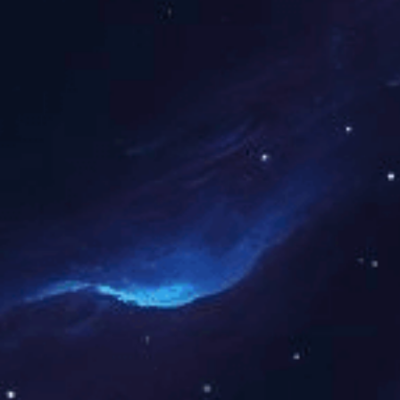
核心支撑。
技术创新，引
乐动网页版登
分布更加均匀
术，将AI智
动了整个乐动
全球布局，服
从中国的本土
工、水务、食
洲的石油开采
和经济发展贡
20年的风雨
断创新，不断