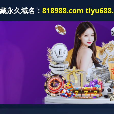
注流体测控设备，畅销全球85个国家
稳定性好、库存充足
-乐动（中国）
涡街流量计
金属管浮子流量计
（中国）