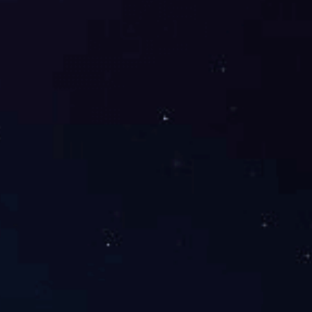
7530107806 （微信同号）为您提供
产品选型和解决
了解详情 >
了解详情 >
了解详情 >
查看详情 +
20国 验证高可靠
查看详情 +