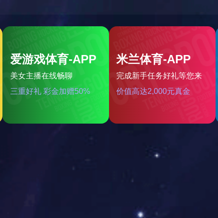
制造商，青天仪表用20年的时间，将产品推向12…
业计量的精准与可靠时，青天仪表是一个绕不开的名字。作为中国
仪表用20年的时间，将产品推向120余个国家和地区，在全球工