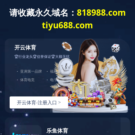
乐动网页版登录入口
欢迎进入乐动网页版登录入口-乐动（中国） 网站！
中国乐动网页版
20年 120国 验证高
乐动网页版登录入口
乐动网页版登录入口-乐动（中
工程案例
新闻资讯
关于青天仪表
乐