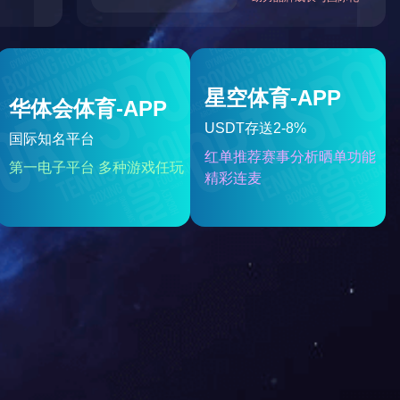
资料下载
资料下载
资料下载