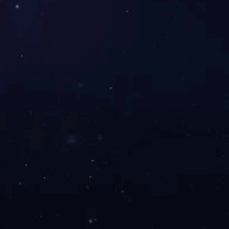
联系方式
乐动网页版登录入口-乐动（中国） 版权所
有
电话： 17530107806
邮箱：qingtianweiye2008@163.com
QQ：3102773076
地址：河南省开封市祥符区黄龙工业园王白
路1号