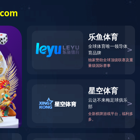
在线留言
收藏本站
网站地图
销量第一的制造商
产品中心
服务热线：
17530107806