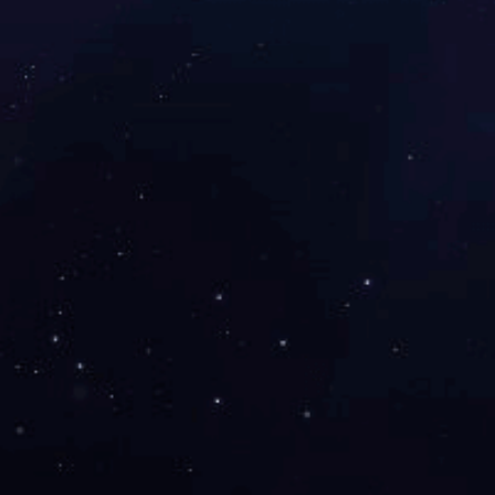
网站导航
乐动网页版登录入口
乐动网页版登录入口-
乐动（中国）
涡街流量计
金属管浮子流量计
产品中心
工程案例
新闻资讯
关于青天仪表
乐动网页版登录入口-
网站地图
乐动（中国）
友情链接