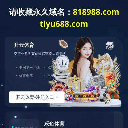
乐动网页版登录入口
欢迎进入乐动网页版登录入口-乐动（中国） 网站！
中国乐动网页版
20年 120国 验证高
乐动网页版登录入口
乐动网页版登录入口-乐动（中
工程案例
新闻资讯
关于青天仪表
乐