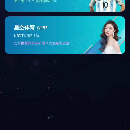
网站导航
联系
乐动网页版登录入口
乐动网页版登录入口-
乐动网
乐动（中国）
有
涡街流量计
金属管浮子流量计
电话： 
产品中心
工程案例
邮箱：qi
新闻资讯
关于青天仪表
QQ：3
乐动网页版登录入口-
网站地图
地址
乐动（中国）
路1号