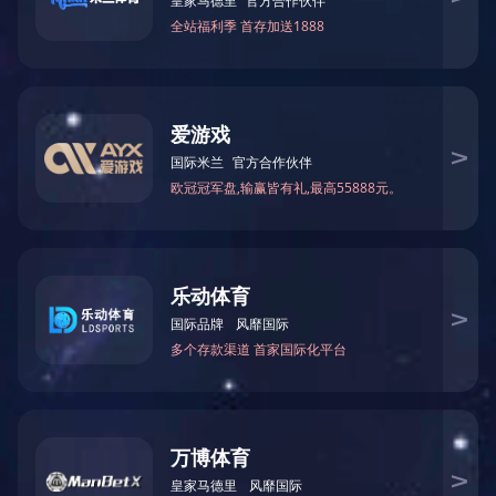
物位仪表
流量检定装置
水表
科里奥利质量流量计
产品简介
/ INTRO
咨询热线
17530107806
QTLD/D电池供电乐动
部电池供电无需外部电源
设困难的工况场合，特别
算。QTLD/D电池供电
采用超低功耗电路技术设