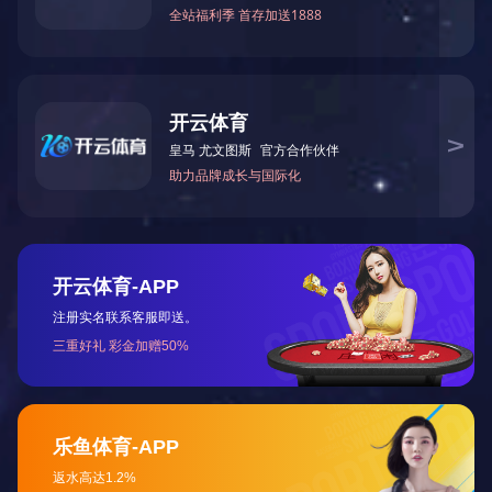
测量功能，确保转换器具
统管理技术极大的降低了
测量。
工作原理
/ WORKI
根据法拉第电磁感应
导电液体切割磁力线
E=KBVD
式中：