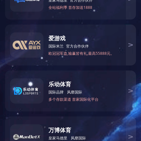
物位仪表
流量检定装置
水表
科里奥利质量流量计
全自动串水表联检
全自动水表串联自动检定
操作，自动出具报告
【
全国服务热线