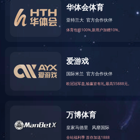
热门关键词：
金属管浮子流量计
乐动网页版登录入口-乐
您的位置：
乐动网页版登录入口
成功案例
水务
>
>
青天仪表工程案例
水务