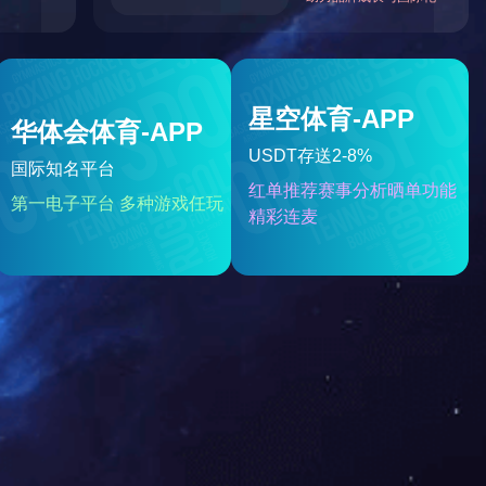
了解详情
入口-乐动（中国） 现场应用案例
乐动网页版登录入口-乐动（中国） （送检计量
口-乐动（中国） 现场应用案例
了解详情
乐动（中国） 现场安装调试
国） 安装调试现场非满管乐动网页版登录入口-乐动
足计量！