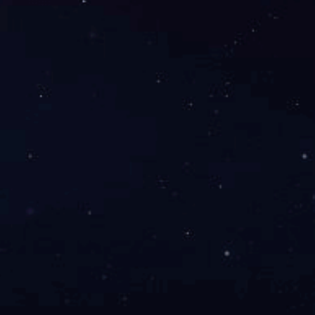
微信公众号
厂家客服