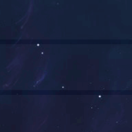
动（中国）
超声波液位计
旋进漩涡流量计
涡轮流量计
青天仪表乐动网页版登录入口
某市自来水公司为升级供水计量体系
工程。新换的青天仪表——乐动网页
蚀、抗干扰能力强的优势，能精准捕