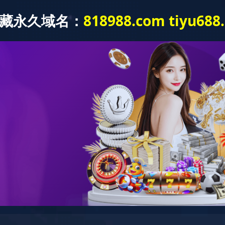
网页版登录入口-乐动（中国） 出口
国 验证高可靠
-乐动（中国）
涡街流量计
金属管浮子流量计
乐动网页版登录入口-乐动（中国）