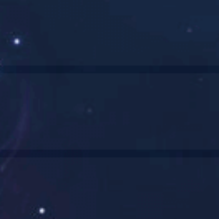
动（中国）
超声波液位计
旋进漩涡流量计
涡轮流量计
表进水乐动网页版登录入口-乐动（中国） 现场应用案例
青天仪表进水乐动网页版登录入口-乐动
作者： 青天小编
编辑：
来源： //hkg518.com
黔东南侗族自治区永江城镇主管进水乐动网页版登录入口-乐动（中国） 