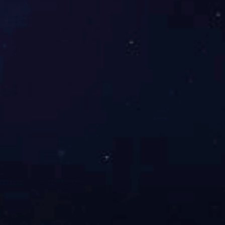
录入口-乐动（中国） 在污水处理厂的精准计量与工艺优化应用
网页版登录入口-乐动（中国） 在自来水厂的应用
流量计的安装坏境和维修步骤
仪表乐动网页版登录入口-乐动（中国） 在自来水厂的应用
管乐动网页版登录入口-乐动（中国） 现场安装调试
乐动网页版登录入口-乐动（中国）
青天仪表
联系方式