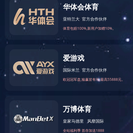
热门关键词：
金属管浮子流量计
乐动网页版登录入口-乐
您的位置：
乐动网页版登录入口
成功案例
青天仪
>
>
青天仪表工程案例
水务
信息摘要：